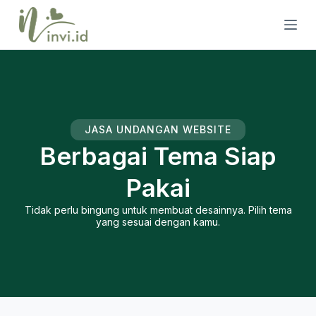
S
k
i
p
t
o
c
o
n
t
JASA UNDANGAN WEBSITE
e
Berbagai Tema Siap
n
t
Pakai
Tidak perlu bingung untuk membuat desainnya. Pilih tema
yang sesuai dengan kamu.