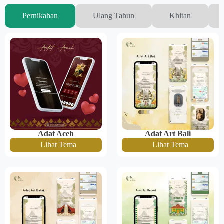
Pernikahan
Ulang Tahun
Khitan
Adat Aceh
Adat Art Bali
Lihat Tema
Lihat Tema